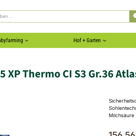
byfarming
Hof + Garten
5 XP Thermo CI S3 Gr.36 Atla
Sicherheit
Sohlentechn
Milchsäure
156,56