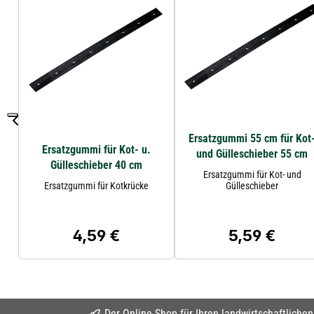
Ersatzgummi 55 cm für Kot
Ersatzgummi für Kot- u.
und Gülleschieber 55 cm
Gülleschieber 40 cm
Ersatzgummi für Kot- und
Ersatzgummi für Kotkrücke
Gülleschieber
4,59 €
5,59 €
Regulärer Preis:
Regulärer Preis
Der Online-Shop für Ihren landwirtschaftliche