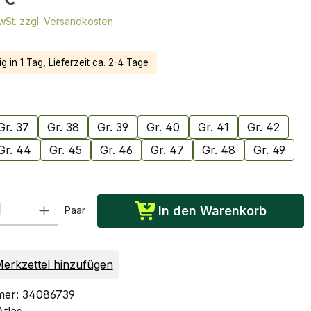
MwSt. zzgl. Versandkosten
g in 1 Tag, Lieferzeit ca. 2-4 Tage
ählen
Gr. 37
Gr. 38
Gr. 39
Gr. 40
Gr. 41
Gr. 42
Gr. 44
Gr. 45
Gr. 46
Gr. 47
Gr. 48
Gr. 49
: Gib den gewünschten Wert ein oder benutze die Schaltflächen um die Anzah
Paar
In den Warenkorb
erkzettel hinzufügen
mer:
34086739