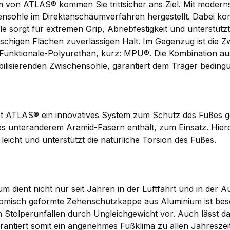
von ATLAS® kommen Sie trittsicher ans Ziel. Mit modernst
ensohle im Direktanschäumverfahren hergestellt. Dabei k
le sorgt für extremen Grip, Abriebfestigkeit und unterstütz
igen Flächen zuverlässigen Halt. Im Gegenzug ist die Zw
i-Funktionale-Polyurethan, kurz: MPU®. Die Kombination aus
bilisierenden Zwischensohle, garantiert dem Träger beding
et ATLAS® ein innovatives System zum Schutz des Fußes g
es unteranderem Aramid-Fasern enthält, zum Einsatz. Hierd
 leicht und unterstützt die natürliche Torsion des Fußes.
um dient nicht nur seit Jahren in der Luftfahrt und in der 
atomisch geformte Zehenschutzkappe aus Aluminium ist bes
on Stolperunfällen durch Ungleichgewicht vor. Auch lässt d
ntiert somit ein angenehmes Fußklima zu allen Jahreszei