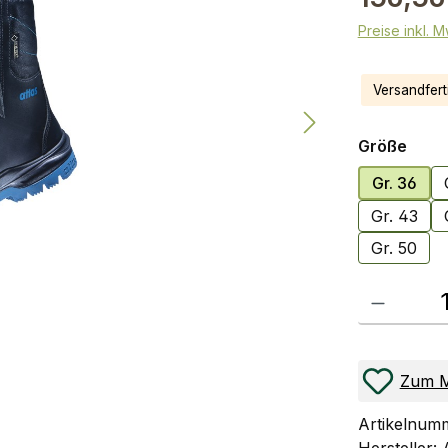
Preise inkl. 
Versandferti
ausw
Größe
Gr. 36
Gr. 43
Gr. 50
Produkt Anzahl
Zum M
Artikelnum