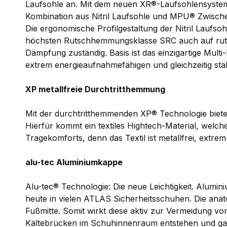
Laufsohle an. Mit dem neuen XR®-Laufsohlensystem 
Kombination aus Nitril Laufsohle und MPU® Zwisch
Die ergonomische Profilgestaltung der Nitril Laufsoh
höchsten Rutschhemmungsklasse SRC auch auf rutsch
Dämpfung zuständig. Basis ist das einzigartige Mult
extrem energieaufnahmefähigen und gleichzeitig sta
XP metallfreie Durchtritthemmung
Mit der durchtritthemmenden XP® Technologie biet
Hierfür kommt ein textiles Hightech-Material, welch
Tragekomforts, denn das Textil ist metallfrei, extrem
alu-tec Aluminiumkappe
Alu-tec® Technologie: Die neue Leichtigkeit. Alumini
heute in vielen ATLAS Sicherheitsschuhen. Die an
Fußmitte. Somit wirkt diese aktiv zur Vermeidung v
Kältebrücken im Schuhinnenraum entstehen und gara