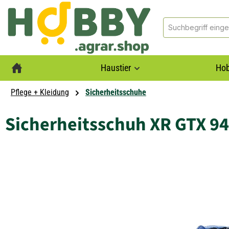
springen
Zur Hauptnavigation springen
Haustier
Hob
Pflege + Kleidung
Sicherheitsschuhe
Sicherheitsschuh XR GTX 94
Bildergalerie überspringen