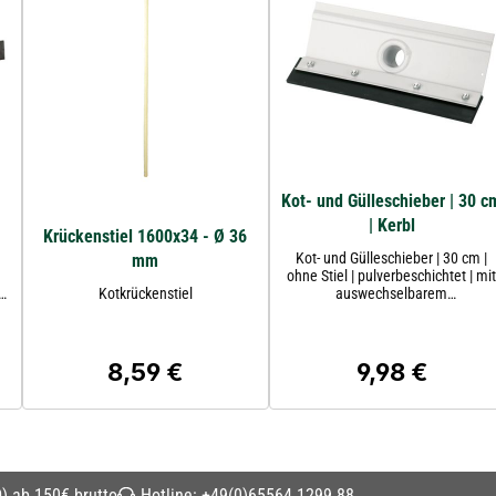
Kot- und Gülleschieber | 30 c
| Kerbl
Krückenstiel 1600x34 - Ø 36
L
Kot- und Gülleschieber | 30 cm |
mm
ohne Stiel | pulverbeschichtet | mi
Kotkrückenstiel
auswechselbarem
.
ammoniakbeständigem
t
Abstreifgummi | KERBL
8,59 €
9,98 €
Regulärer Preis:
Regulärer Preis
) ab 150€ brutto
Hotline:
+49(0)65564 1299 88