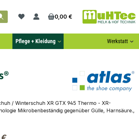
0,00 €
Du hast 0 Produkte auf dem Merkzettel
Pflege + Kleidung
Werkstatt
s®
schuh / Winterschuh XR GTX 945 Thermo - XR-
ologie Mikrobenbeständig gegenüber Gülle, Harnsäure.,
 €