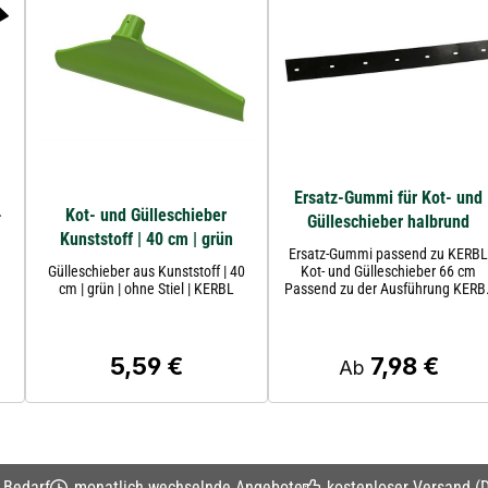
Ersatz-Gummi für Kot- und
-
Kot- und Gülleschieber
Gülleschieber halbrund
Kunststoff | 40 cm | grün
Ersatz-Gummi passend zu KERB
Gülleschieber aus Kunststoff | 40
Kot- und Gülleschieber 66 cm
cm | grün | ohne Stiel | KERBL
Passend zu der Ausführung KERBL
Kot-und Gülleschieber | 66 cm | Art
Nr. 29233 Hier geht´s zum Produk
... Produktbeschreibung
ProduktartSchieber Ersatzteil
5,59 €
7,98 €
:
Regulärer Preis:
Regulärer Preis:
Ab
Breite66 cm Lochplatte7
Formhalbrund Inhalt1 Stück
MaterialGummi HerstellerKerbl
Hersteller Art-Nr.29236
EAN4018653292365 Hinweis Bitte
beachten Sie die Hinweise des
Herstellers.
n Bedarf
monatlich wechselnde Angebote
kostenloser Versand (D