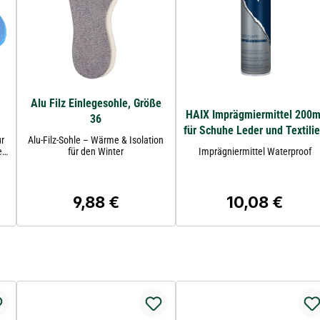
Alu Filz Einlegesohle, Größe
HAIX Imprägmiermittel 200m
36
für Schuhe Leder und Textili
ur
Alu-Filz-Sohle – Wärme & Isolation
e
für den Winter
Imprägniermittel Waterproof
e
n
e
r
9,88 €
10,08 €
Regulärer Preis:
Regulärer Preis:
h
n
me