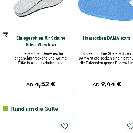
Einlegesohlen für Schuhe
Haarsocken BAMA extra
Sdeo-Vlies kiwi
Einlegesohlen Deo-Vlies für
Socken für Ihre StiefelMit den
angenehm trockene und warme
BAMA Stiefelsocken sind nicht n
Füße in Arbeitsschuhen und
die Fußsohlen gegen Bodenkält
Gummistiefeln.
geschützt, sondern der gesamt
Fuß, Knöchel und Fesseln werde
rundum wohltuend gewärmt. Di
kuscheligen Socken sind ideal fü
4,52 €
9,44 €
Regulärer Preis:
Regulärer Preis:
Ab
Ab
Winterstiefel und verleihen auc
Gummistiefeln einen ganz neue
Komfort. Denn eine weiche
Zwischenlage sorgt für angeneh
Polsterung und ein spürbar
Rund um die Gülle
besseres Laufgefühl.