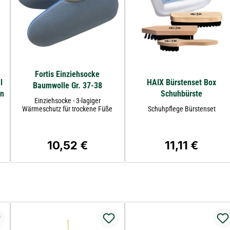
Fortis Einziehsocke
l
HAIX Bürstenset Box
Baumwolle Gr. 37-38
en
Schuhbürste
Einziehsocke - 3-lagiger
Wärmeschutz für trockene Füße
Schuhpflege Bürstenset
10,52 €
11,11 €
Regulärer Preis:
Regulärer Preis