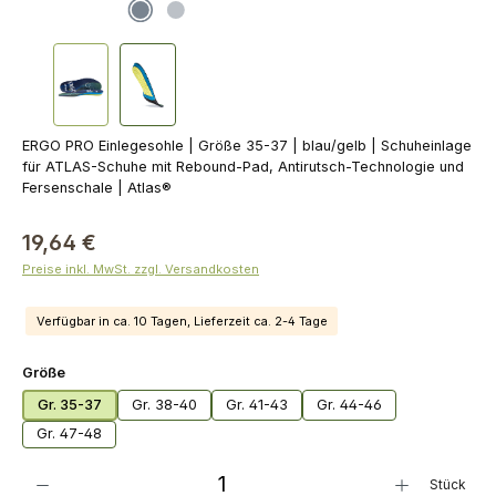
ERGO PRO Einlegesohle | Größe 35-37 | blau/gelb | Schuheinlage
für ATLAS-Schuhe mit Rebound-Pad, Antirutsch-Technologie und
Fersenschale | Atlas®
19,64 €
Preise inkl. MwSt. zzgl. Versandkosten
Verfügbar in ca. 10 Tagen, Lieferzeit ca. 2-4 Tage
auswählen
Größe
Gr. 35-37
Gr. 38-40
Gr. 41-43
Gr. 44-46
Gr. 47-48
Produkt Anzahl: Gib den gewünschten Wert ein oder benutze die Schaltflächen um die Anza
Stück