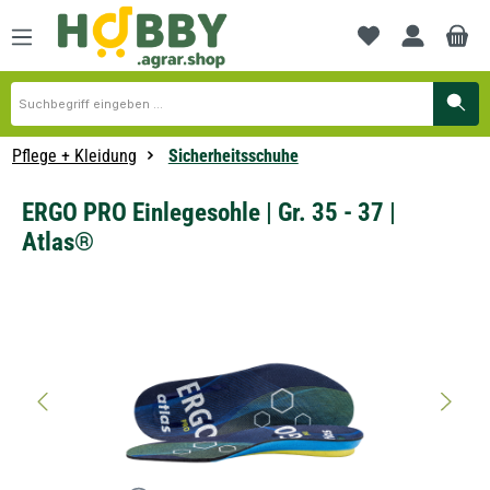
alt springen
Du hast 0 Produkte
Pflege + Kleidung
Sicherheitsschuhe
ERGO PRO Einlegesohle | Gr. 35 - 37 |
Atlas®
Bildergalerie überspringen