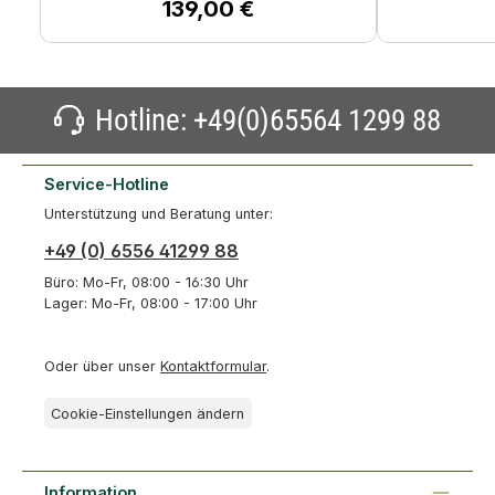
Innensohle rutschhemmende, schmutzabweisende PU-Profilsohle
139,00 €
Regulärer Preis:
antistatisch bedingt öl-, benzin- und säurebeständig ideal für den
Einsatz in Milchbetrieben mit einer Isolierung bis - 50 °C spielt
der Thermo+ seine Stärken überall da aus, wo der Träger
widrigen Wetterbedingungen ausgesetzt ist ideal für die Arbeit
bei kaltem Wetter, etwa in Viehzuchtbetrieben. Die dicke Sohle
verhindert ein Auskühlen des Fußes, das besonders tiefe Profil
eignet sich speziell für Nassbereiche schockabsorbierend und
Hotline:
+49(0)65564 1299 88
extrem strapazierfähig geprüft nach: EN ISO
20345:2011.S5.CI.SRC Innenfutter aus antibakteriellem Gewebe
Service-Hotline
Unterstützung und Beratung unter:
+49 (0) 6556 41299 88
Büro: Mo-Fr, 08:00 - 16:30 Uhr
Lager: Mo-Fr, 08:00 - 17:00 Uhr
Oder über unser
Kontaktformular
.
Cookie-Einstellungen ändern
Information