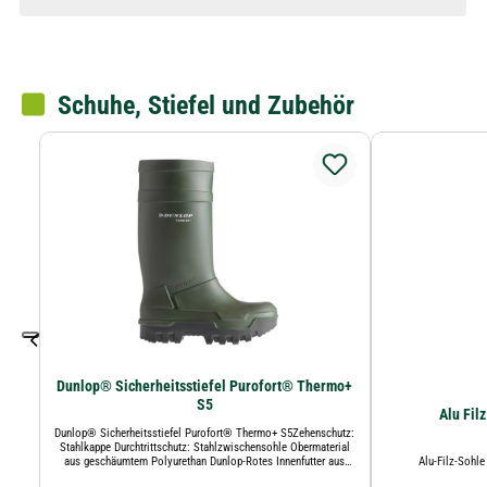
Schuhe, Stiefel und Zubehör
Dunlop® Sicherheitsstiefel Purofort® Thermo+
S5
Alu Fil
Dunlop® Sicherheitsstiefel Purofort® Thermo+ S5Zehenschutz:
Stahlkappe Durchtrittschutz: Stahlzwischensohle Obermaterial
aus geschäumtem Polyurethan Dunlop-Rotes Innenfutter aus
Alu-Filz-Sohle
antibakteriellem Gewebe anatomisch geformte Premium