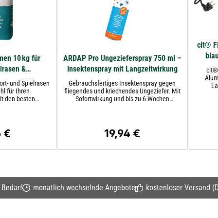
cit® F
bla
en 10 kg für
ARDAP Pro Ungezieferspray 750 ml –
lrasen &
Insektenspray mit Langzeitwirkung
cit®
Alum
 (DSV 230)
rt- und Spielrasen
Gebrauchsfertiges Insektenspray gegen
La
hl für Ihren
fliegendes und kriechendes Ungeziefer. Mit
Alumini
Sofortwirkung und bis zu 6 Wochen
r Rasensaatgut eine
Langzeitwirkung auf behandelten Flächen.
arten - Sportplätze
ächen.
 €
19,94 €
er Preis:
Regulärer Preis:
n Bedarf
monatlich wechselnde Angebote
kostenloser Versand (D