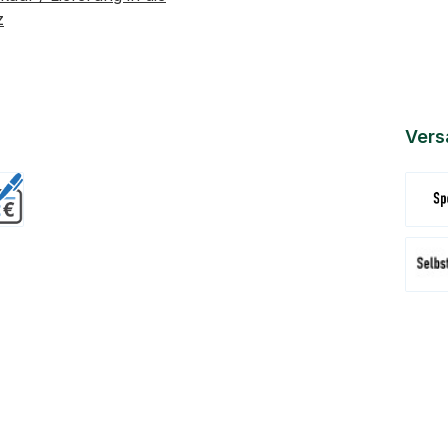
z
Vers
Versa
Abhol