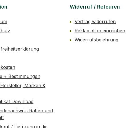
ion
Widerruf / Retouren
sum
Vertrag widerrufen
chutz
Reklamation einreichen
Widerrufsbelehrung
efreiheitserklärung
dkosten
se + Bestimmungen
Hersteller, Marken &
tifikat Download
ndenachweis Ratten und
ft
kauf / Lieferung in die