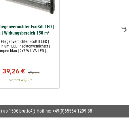
liegenvernichter EcoKill LED |
u | Wirkungsbereich 150 m²
 Fliegenvernichter EcoKill LED |
inium -LED-Insektenvernichter |
mpen blau | 2x7 W UVA-LED |
umgehäuse | Wirkungsbereich 150
m² | Kerbl
39,26 €
Regulärer Preis:
Verkaufspreis:
49,99 €
vorher 49,99 €
) ab 150€ brutto
Hotline:
+49(0)65564 1299 88