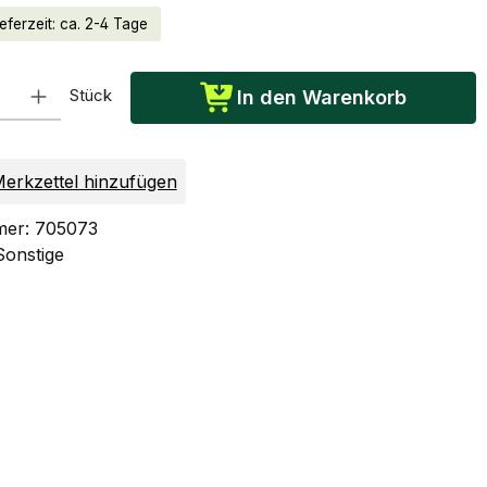
eferzeit: ca. 2-4 Tage
: Gib den gewünschten Wert ein oder benutze die Schaltflächen um die Anzah
Stück
In den Warenkorb
erkzettel hinzufügen
mer:
705073
Sonstige