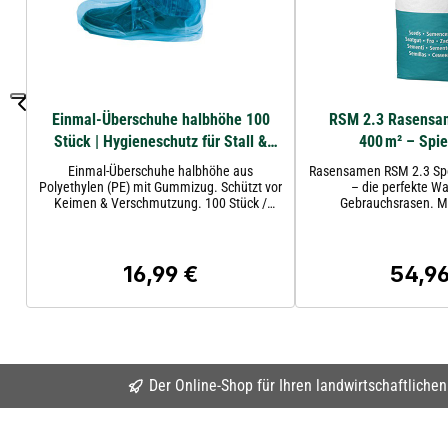
Einmal-Überschuhe halbhöhe 100
RSM 2.3 Rasensam
Stück | Hygieneschutz für Stall &
400 m² – Spie
Labor – Kerbl
Gebrauchsrasen
Einmal-Überschuhe halbhöhe aus
Rasensamen RSM 2.3 Spo
Polyethylen (PE) mit Gummizug. Schützt vor
– die perfekte Wa
Keimen & Verschmutzung. 100 Stück /
Gebrauchsrasen. Mit den besten
Packung – ideal für Stall, Labor &
Gräsersorten bietet unse
Hygienebereiche.
erstklassige Lösung für G
und Spielfl
16,99 €
54,96
Regulärer Preis:
Regulär
Der Online-Shop für Ihren landwirtschaftliche