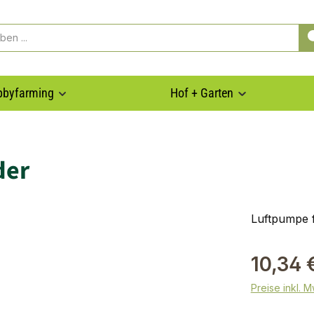
bbyfarming
Hof + Garten
der
Luftpumpe 
10,34 
Preise inkl. 