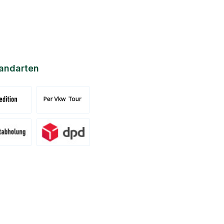
andarten
nd Spedition (DE)(BE)(LU)(AT)
Versand per Tour
ung am Standort Pronsfeld
Versand DPD