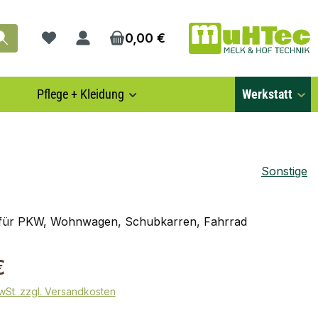
0,00 €
Du hast 0 Produkte auf dem Merkzettel
Pflege + Kleidung
Werkstatt
Sonstige
für PKW, Wohnwagen, Schubkarren, Fahrrad
€
MwSt. zzgl. Versandkosten